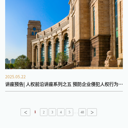
2025.05.22
讲座预告| 人权前沿讲座系列之五 预防企业侵犯人权行为：
实证行为学见解
<
>
1
. . .
2
3
4
5
48