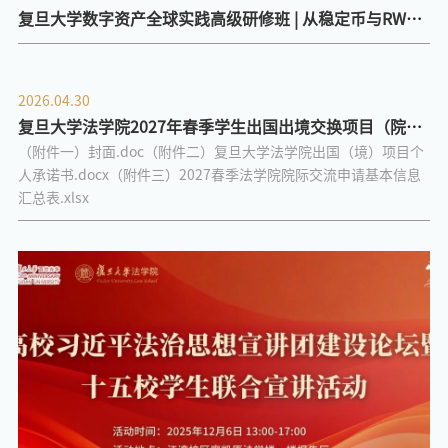
复旦大学数字资产全球实践高级研修班 | 从稳定币与RWA:
走进资产数字化的国际前沿
2026.04.30
复旦大学法学院2027年春季学生出国出境交换项目（院
（附件一）封面.doc（附件二）复旦大学法学院出国（境）项目个
际）
人承诺书.docx（附件三）2027春季法学院院际交流申请基本信息
汇总表.xlsx