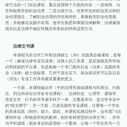
律方法的一门综合课程，重点讲授两个方面的内容：一是律师、法
官和检察官的职业伦理，二是法律方法。培养学生的职业意识和职
业伦理观念，了解职业伦理的共性和特性，掌握相关职业伦理规
范，并能够在实践中应用。使学生熟悉和掌握法律解释、法律漏洞
填补以及法律不确定性概念和条款的特殊适用方法。
法律文书课
本课程为非法学三年制法律硕士（JM）实践类必修课程，是每
一个（修读法律专业完成者）法律人的工具课，是其施展其所学知
识和技能的平台课，也是检验一个专门面向社会（法务）实践的专
业（法律）硕士指标课。它对于该生实习、就业面试环节以及日后
（涉法）专业工作具有极其重要的意义。
一方面，本课程融法学（中的法理等基础课程与民商法、行政
法、刑法和诉讼法等各专业课程）、法律职业、心理学、逻辑学、
语音文学、行为科学等诸学科于一体，注重基本功，是法学专业中
的“咬文嚼字”；另一方面，它是实践性专业课程，注重每一个学生
的具体实践（制作）能力。因此，本课程实施过程中，会布置7-8次
课间作业（即根据所给的案例，制作各种类型的法律文书），并作
为平时成绩；期末考试则采用给一个案例，让每一个学生作为一方