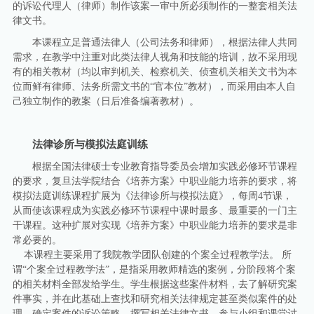
的诉讼代理人（律师）制作该案一审中所必须制作的一整套相关法
律文书。
本课程立足普通法律人（公司法务和律师），根据法律人共同
需求，在教学中注重对此类法律人视角和技能的培训，故不采用现
有的相关教材（均以审判机关、检察机关、侦查机关相关文书为本
位而鲜有律师、法务所需文书的“官本位”教材），而采用由本人自
己独立制作的教案（日后准备编著教材）。
法律诊所与模拟法庭训练
根据全国法律硕士专业教育指导委员会增加实践必修环节课程
的要求，复旦法学院结合《培养方案》中职业能力培养的要求，将
模拟法庭训练课程扩展为《法律诊所与模拟法庭》，每周4节课，
从而使该课程成为实践必修环节课程中课时最多、最重要的一门主
干课程。这种扩展对实现《培养方案》中职业能力培养的要求是非
常必要的。
本课程主要采用了我院教学团队创建的个案全过程教学法。 所
谓“个案全过程教学法”，是指采用教师精选的案例，分阶段将个案
的相关材料全部发给学生。学生根据这些案件材料，去了解研究案
件事实，并在此基础上查找和研究相关法律规定甚至类似案件的处
理，确定案件的诉讼策略，撰写相关法律文书，参与小组和课堂讨