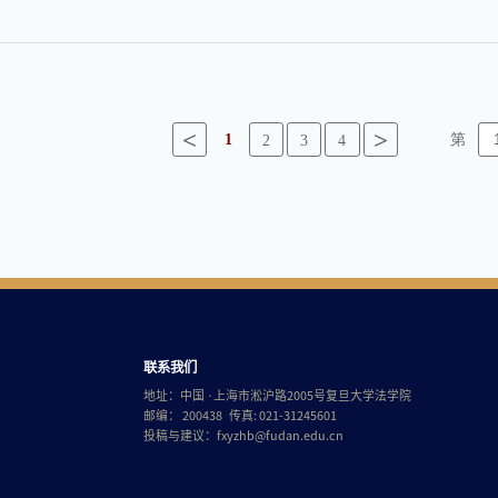
<
>
1
第
2
3
4
联系我们
地址：中国 ·上海市淞沪路2005号复旦大学法学院
邮编： 200438 传真: 021-31245601
投稿与建议：
fxyzhb@fudan.edu.cn