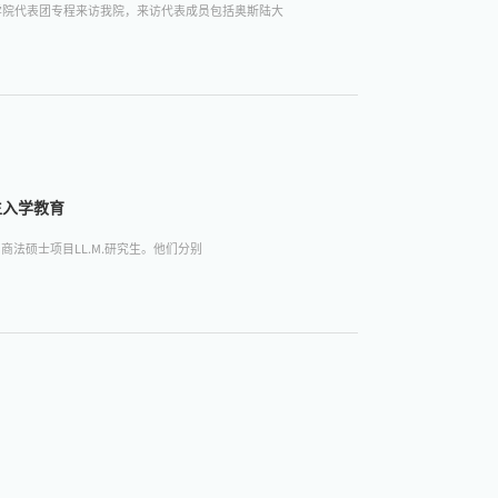
法学院代表团专程来访我院，来访代表成员包括奥斯陆大
生入学教育
国商法硕士项目LL.M.研究生。他们分别