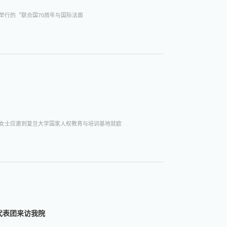
作举行的“联合国70周年与国际法面
梅琳女士应邀到复旦大学国家人权教育与培训基地就欧
代表团来访我院