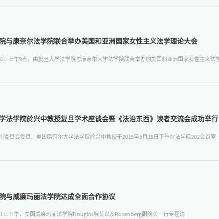
院与康奈尔法学院联合举办美国和亚洲国家女性主义法学理论大会
5月16日上午9点，由复旦大学法学院与康奈尔大学法学院联合举办的美国和亚洲国家女性主义法
学法学院於兴中教授复旦学术座谈会暨《法治东西》读者交流会成功举行
询委员会委员、美国康奈尔大学法学院於兴中教授于2015年5月18日下午在法学院202会议室
院与威廉玛丽法学院达成全面合作协议
月11日下午，美国威廉玛丽法学院Douglas院长以及Rosenberg副院长一行专程访