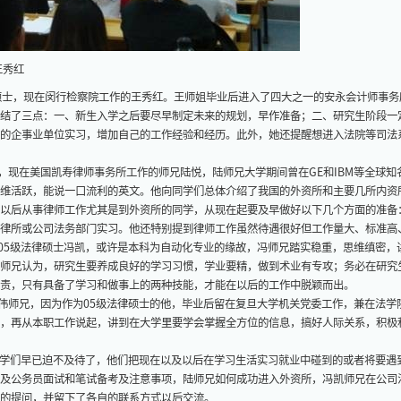
王秀红
硕士，现在闵行检察院工作的王秀红。王师姐毕业后进入了四大之一的安永会计师事
结了三点：一、新生入学之后要尽早制定未来的规划，早作准备；二、研究生阶段一
的企事业单位实习，增加自己的工作经验和经历。此外，她还提醒想进入法院等司法
在美国凯寿律师事务所工作的师兄陆悦，陆师兄大学期间曾在GE和IBM等全球知
维活跃，能说一口流利的英文。他向同学们总体介绍了我国的外资所和主要几所内资
以后从事律师工作尤其是到外资所的同学，从现在起要及早做好以下几个方面的准备
律所或公司法务部门实习。他还特别提到律师工作虽然待遇很好但工作量大、标准高
5级法律硕士冯凯，或许是本科为自动化专业的缘故，冯师兄踏实稳重，思维缜密，
师兄认为，研究生要养成良好的学习习惯，学业要精，做到术业有专攻；务必在研究
责，只有具备了学习和做事上的两种技能，才能在以后的工作中脱颖而出。
师兄，因为作为05级法律硕士的他，毕业后留在复旦大学机关党委工作，兼在法学
，再从本职工作说起，讲到在大学里要学会掌握全方位的信息，搞好人际关系，积极
学们早已迫不及待了，他们把现在以及以后在学习生活实习就业中碰到的或者将要遇
及公务员面试和笔试备考及注意事项，陆师兄如何成功进入外资所，冯凯师兄在公司
的提问，并留下了各自的联系方式以后交流。