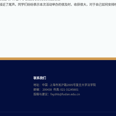
近了尾声。同学们纷纷表示本次活动举办的很及时，收获很大，对于自己如何安排
联系我们
地址：中国 ·上海市淞沪路2005号复旦大学法学院
邮编： 200438 传真: 021-31245601
投稿与建议：
fxyzhb@fudan.edu.cn