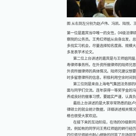
图 从右到左分别为赵卢伟、冯凯、陆悦、
第一位是嘉宾当中唯一的女性，04级法律
察院的公务员。王秀红师姐从自身出发，总
多找实习机会，尽量选择知名度高、规模大
多发表学术论文。
第二位上台讲述的嘉宾是与王师姐同届，现
寿律师事务所。在外资所做律师的陆师兄思
外资所做律师的具体情况。陆师兄建议想要
时多留意律所的信息，积极利用空余时间到
第三位则是来自上海电气集团法务部的0
面与同学们交流。连年获得一等奖学金的冯
养成良好的做事习惯，要踏实严谨，认真负
最后上台讲述的是大家非常熟悉的赵卢伟
律硕士的就业统计数据，详细讲述相关情况
格也很受大家欢迎。
在接下来的互动阶段，在场的09级新同
流，例如有的同学问王秀红师姐的转行经历
四位师兄师姐也耐心细致的回答了在场同学