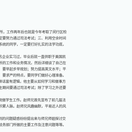
务所，工作两年后也就是今年考取了闵行区检
定要努力通过司法考试；三、利用空余时间
系统的同学，一定要打好扎实的法学功底，
名企业实习过，毕业后就一直供职于美国凯
所的工作和业务情况，然后详细谈了自己在
：要早起步早规划；努力提高英文水平；平
、要求严的特点，要同学们做好心理准备。
讲话富有逻辑，他主要从如何学习和做事方
生期间要通过司法考试；除了学习之外还要
院做学生工作。赵师兄首先宣布了前几届法
积累人脉。赵师兄风趣幽默，平易近人的风
到的问题疑惑纷纷提出来与师兄师姐探讨交
法务部门所做的主要工作及注意问题等等。