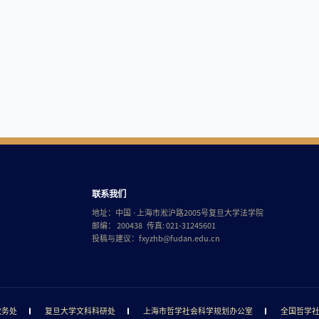
联系我们
地址：中国 ·上海市淞沪路2005号复旦大学法学院
邮编： 200438 传真: 021-31245601
投稿与建议：
fxyzhb@fudan.edu.cn
教务处
复旦大学文科科研处
上海市哲学社会科学规划办公室
全国哲学