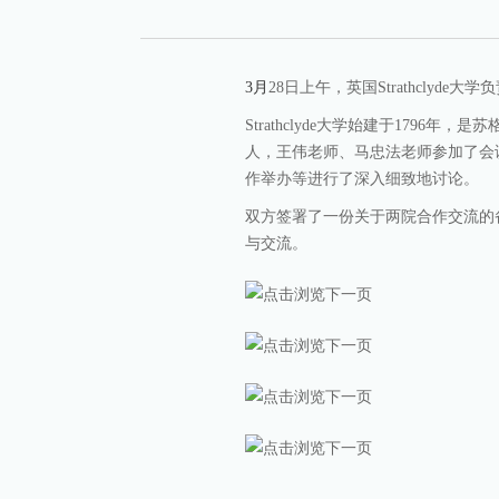
3
月
28
日
上午，英国
Strathclyde
大学负
Strathclyde
大学始建于
1796
年，是苏
人，
王伟
老师、
马忠法
老师参加了会
作举办等进行了深入细致地讨论。
双方签署了一份关于两院合作交流的
与交流。