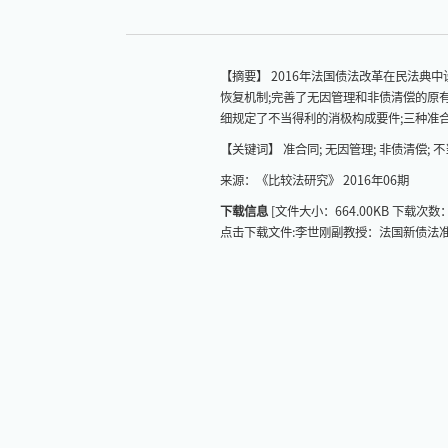
【摘要】 2016年法国债法改革在民法典
恢复机制;完善了无因管理和非债清偿的原
细规定了不当得利的消极构成要件;三种准
【关键词】 准合同; 无因管理; 非债清偿; 不
来源：《比较法研究》 2016年06期
下载信息
[文件大小：
664.00KB
下载次数
点击下载文件:李世刚副教授：法国新债法