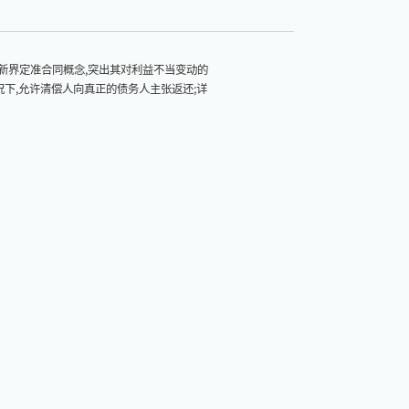
重新界定准合同概念,突出其对利益不当变动的
下,允许清偿人向真正的债务人主张返还;详