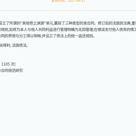
发布时间：2017-04-21
中设立了所谓的"其他债之渊源"单元,囊括了三种类型的准合同。修订后的法国民法典,
有规则,如将为本人与他人共同利益进行管理明确为无因管理;在错误支付他人债务的情况
合同的界限与分工得以明晰;并设立了债法上的统一返还规则。
当得利; 法国债法;
：
1105
次]
准合同规范研究