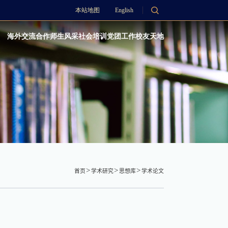
本站地图
English
海外交流合作
师生风采
社会培训
党团工作
校友天地
首页
学术研究
思想库
学术论文